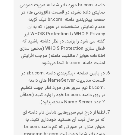
دامنه .br.com مورد نظر شما به صورت عمومی
نمایش داده نشود، در قسمت «افزودنی ها» در
صفحه پیکربندی دامنه .br.com تیک گزینه
«عدم نمایش مشخصات در هویز» که به آن
WHOIS Privacy یا WHOIS Protection نیز
گفته می شود را بزنید. در نظر داشته باشید که
فعال سازی WHOIS Protection (مخفی سازی
اطلاعات هوایز / مالکیت دامنه) موجب افزایش
امنیت دامنه .br.com شما می‌شود.
در پایین صفحه «پیکربندی دامنه .br.com» در
قسمت مدیریت NameServer های دامنه
.br.com نیم سرور های مورد نظر جهت تنظیم
بر روی دامنه .br.com خود را وارد کنید (حداقل
۲ عدد Name Server منحصربفرد).
لطفا از درج نیم سرورهایی شامل نام دامنه ای
که در حال ثبت آن هستید خودداری کنید. به
عنوان مثال، در صورتی که نام دامنه .br.com
مورد نظر شما جهت ثبت myname.br.com