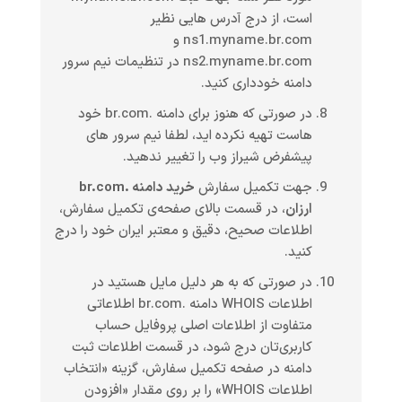
است، از درج آدرس هایی نظیر
ns1.myname.br.com و
ns2.myname.br.com در تنظیمات نیم سرور
دامنه خودداری کنید.
در صورتی که هنوز برای دامنه .br.com خود
هاست تهیه نکرده اید، لطفا نیم سرور های
پیشفرض شیراز وب را تغییر ندهید.
جهت تکمیل سفارش
خرید دامنه .br.com
ارزان
، در قسمت بالای صفحه‌ی تکمیل سفارش،
اطلاعات صحیح، دقیق و معتبر ایران خود را درج
کنید.
در صورتی که به هر دلیل مایل هستید در
اطلاعات WHOIS دامنه .br.com اطلاعاتی
متفاوت از اطلاعات اصلی پروفایل حساب
کاربری‌تان درج شود، در قسمت اطلاعات ثبت
دامنه در صفحه تکمیل سفارش، گزینه «انتخاب
اطلاعات WHOIS» را بر روی مقدار «افزودن