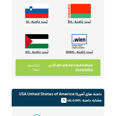
ثبت دامنه .by
ثبت دامنه .si
ثبت دامنه .wien
ثبت دامنه .ps
مشاهده همه دامنه های جغرافیایی
(۲۰۷ پسوند
Geographic
دامنه)
دامنه های آمریکا USA United States of America
مشابه دامنه .us.com
۹