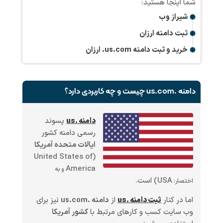
شیراز وب
ثبت دامنه ارزان
خرید و ثبت دامنه
.us.com
ارزان
دامنه .us.com چیست و چه کاربردی دارد؟
دامنه .us
پسوند
رسمی دامنه کشور
ایالات متحده آمریکا
United States of
(
America
و به
USA
) است.
اختصار:
اما در کنار
ثبت دامنه .us
از
دامنه .us.com
نیز برای
وب سایت کسب و کارهای مرتبط با
کشور آمریکا