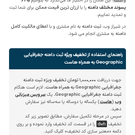
واسطه
، این امکان را در اختیار ما می‌گذارد که بتوانیم
۶۴۵
پسوند مختلف دامنه
را با
ارزان ترین قیمت ممکن
برای شما ثبت
و تمدید نماییم.
در شیراز وب،
ثبت دامنه
به نام مشتری و با
اعطای مالکیت کامل
دامنه
به مشتری انجام می شود.
راهنمای استفاده از
تخفیف ویژه
ثبت دامنه جغرافیایی
Geographic به همراه هاست
جهت دریافت
۱,۰۰۰,۰۰۰ تومان تخفیف ویژه ثبت دامنه
جغرافیایی Geographic به همراه هاست
، لازم است هنگام
ثبت دامنه جغرافیایی Geographic
، یک
سرویس میزبانی
وب
(
هاست
)
یکساله یا دوساله یا سه‌ساله
نیز سفارش
دهید.
سپس در مرحله تکمیل سفارش، مطابق تصویر زیر کد
تخفیف
را در قسمت کد تخفیف وارد نموده و بر روی
dwh
دکمه «معتبر سازی کد تخفیف» کلیک کنید.