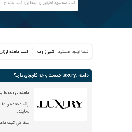
شیراز وب
ثبت دامنه ارزان
دامنه .luxury چیست و چه کاربردی دارد؟
دامنه .luxury
پس
ارائه دهنده و علا
نمایند.
سفارش
ثبت دامنه .y