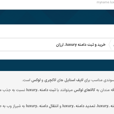
خرید و ثبت دامنه
.luxury
ارزان
وندی مناسب برای
لایف استایل
های
لاکچری
و
لوکس
است.
قه مندان به
کالاهای لوکس
میتوانند با
ثبت دامنه .luxury
نسبت به جذب مخا
luxur
،
تمدید دامنه .luxury
و
انتقال دامنه .luxury
به شیراز وب به ص