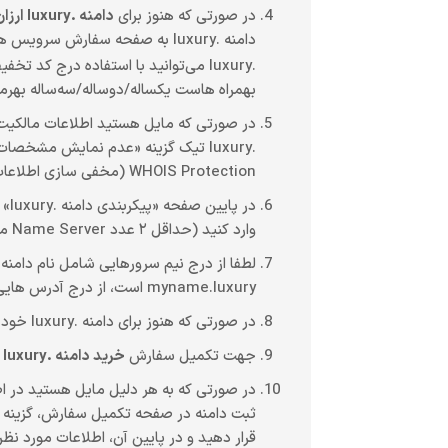
در صورتی که هنوز برای
دامنه .luxury ارزان
دامنه .luxury به صفحه سفارش
.luxury می‌توانید با استفاده درج کد تخفیف
بهمراه هاست یکساله/دوساله/سه‌ساله بهرم
WHOIS Protection (مخفی سازی اطلاعات هوایز / مالکیت دامنه) موجب افزایش امنیت دامنه .luxury شما می‌شود.
وارد کنید (حداقل ۲ عدد Name Server منحصربفرد).
myname.luxury است، از درج آدرس هایی نظیر ns1.myname.luxury و ns2.myname.luxury در تنظیمات نیم سرور دامنه خودداری کنید.
در صورتی که هنوز برای دامنه .luxury خود هاست تهیه نکرده اید، لطفا نیم سرور های پیشفرض شیراز وب را تغییر ندهید.
جهت تکمیل سفارش
خرید دامنه .luxury ارزان