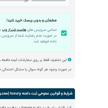
مطمئن و بدون ریسک خرید کنید!
تمامی سرویس های
هاست شیراز وب
دا
در صورت عدم رضایت شما از سرویس ه
داده خواهد شد.
این تخفیف فقط بر روی سفارشات
ثبت دامنه .luxury
در صورت وجود هر گونه سوال یا مشکل احتمالی در 
شرایط و قوانین عمومی ثبت دامنه luxury (محدودیت های ثبت دامنه .luxury)
قبل اقدام برای
خرید دامنه luxury
و یا
خرید دامن