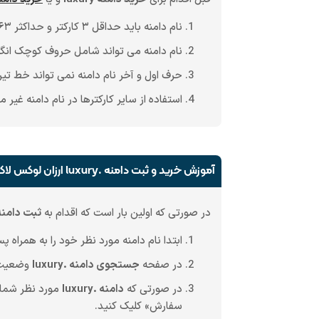
نام دامنه باید حداقل ۳ کارکتر و حداکثر ۶۳ کارکتر باشد.
نام دامنه می تواند شامل حروف کوچک انگلیسی (a-z)، اعداد انگلیسی و خط تیره (اصطلاحا dash یا phen
حرف اول و آخر نام دامنه نمی تواند خط تیره (Hyphen) با
استفاده از سایر کارکترها در نام دامنه غیر 
آموزش خرید و ثبت دامنه .luxury ارزان لوکس لاکچری تشریفات مجلل (چگونه دامنه .luxury ارزان ثبت کنیم؟)
در صورتی که اولین بار است که اقدام به
ثبت دامنه .ury
ابتدا نام دامنه مورد نظر خود را به همراه پسوند .luxury در کادر بالای همین صفحه ج
در صفحه
جستجوی دامنه .luxury
وضعیت آ
در صورتی که
دامنه .luxury
مورد نظر شما 
سفارش» کلیک کنید.