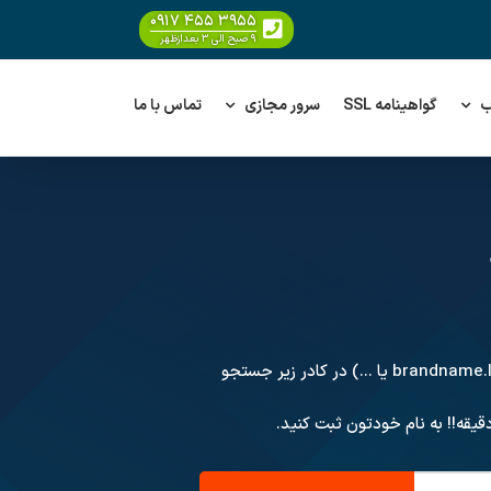
۰۹۱۷ ۴۵۵ ۳۹۵۵
۹ صبح الی ۳ بعدازظهر
ب
گواهینامه SSL
سرور مجازی
تماس با ما
(مثلا myname.luxury یا brandname.luxury یا ...) در کادر زیر جستجو
یقه!! به نام خودتون ثبت کنید.