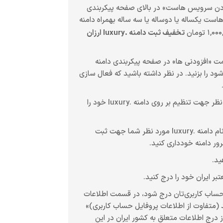
فزودن سرویس هاست» در بالای صفحه پیکربندی
است یکساله یا دوساله یا سه ساله بهمراه دامنه
تخفیف ثبت دامنه .luxury ارزان
ایش داده نشود، در قسمت «افزودنی ها» در صفحه پیکربندی دامنه
صات در هویز» که به آن WHOIS Privacy یا WHOIS Protection نیز گفته می شود را بزنید. در نظر داشته باشید که فعال سازی
در پایین صفحه «پیکربندی دامنه .luxury» در قسمت مدیریت NameServer های دامنه .luxury نیم سرور های مورد نظر جهت تنظیم بر روی دامنه .luxury خود را
لطفا از درج نیم سرورهایی شامل نام دامنه ای که در حال ثبت آن هستید خودداری کنید. به عنوان مثال، در صورتی که نام دامنه .luxury مورد نظر شما جهت ثبت
 ایران خود را درج کنید.
تی متفاوت از اطلاعات اصلی پروفایل حساب کاربری‌تان درج شود، در قسمت اطلاعات
 تکمیل سفارش، گزینه «انتخاب اطلاعات WHOIS» را بر روی مقدار «افزودن اطلاعات WHOIS جدید (متفاوت از اطلاعات پروفایل حساب کاربری)»
lu را وارد کنید. توصیه اکید می‌شود که از درج اطلاعات متعلق به کشور ایران در این