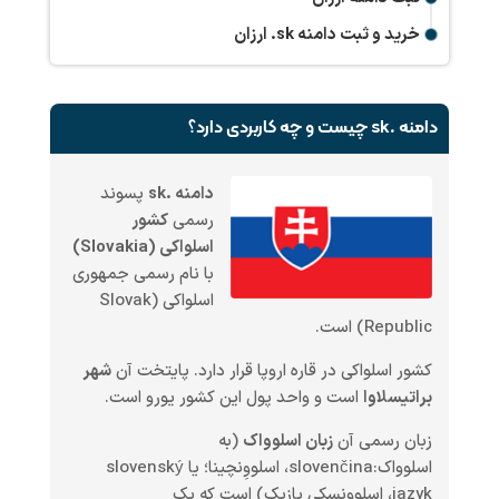
خرید و ثبت دامنه
.sk
ارزان
دامنه .sk چیست و چه کاربردی دارد؟
دامنه .sk
پسوند
رسمی
کشور
اسلواکی (Slovakia)
با نام رسمی جمهوری
اسلواکی (Slovak
Republic) است.
کشور اسلواکی در قاره اروپا قرار دارد. پایتخت آن
شهر
براتیسلاوا
است و واحد پول این کشور یورو است.
زبان رسمی آن
زبان اسلوواک
(به
اسلوواک:slovenčina، اسلووِنچینا؛ یا slovenský
jazyk، اسلووِنسکی یازیک) است که یک