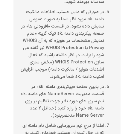
سه‌ساله بهرمند شوید.
در صورتی که مایل هستید اطلاعات مالکیت
دامنه .sk مورد نظر شما به صورت عمومی
نمایش داده نشود، در قسمت «افزودنی ها» در
صفحه پیکربندی دامنه .sk تیک گزینه «عدم
نمایش مشخصات در هویز» که به آن WHOIS
Privacy یا WHOIS Protection نیز گفته می
شود را بزنید. در نظر داشته باشید که فعال
سازی WHOIS Protection (مخفی سازی
اطلاعات هوایز / مالکیت دامنه) موجب افزایش
امنیت دامنه .sk شما می‌شود.
در پایین صفحه «پیکربندی دامنه .sk» در
قسمت مدیریت NameServer های دامنه .sk
نیم سرور های مورد نظر جهت تنظیم بر روی
دامنه .sk خود را وارد کنید (حداقل ۲ عدد
Name Server منحصربفرد).
لطفا از درج نیم سرورهایی شامل نام دامنه ای
که در حال ثبت آن هستید خودداری کنید. به