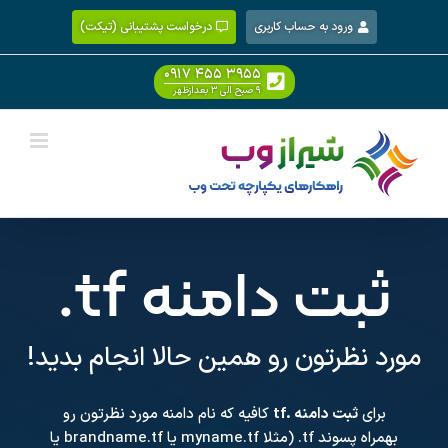
Ski
ورود به حساب کاربری
درخواست پشتیبانی (تیکت)
t
conten
۰۹۱۷ ۴۵۵ ۳۹۵۵
۹ صبح الی ۳ بعدازظهر
ثبت دامنه
.tf
مورد نظرتون رو همین حالا انجام بدید!
برای
ثبت دامنه .tf
کافیه که نام دامنه مورد نظرتون رو
بهمراه پسوند
.tf
(مثلا myname.tf یا brandname.tf یا