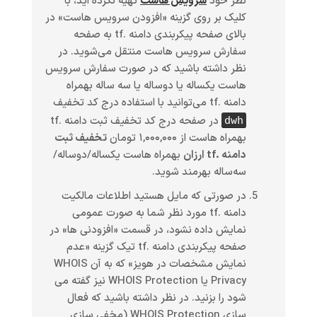
نظر خود
سرویس هاست
تهیه نکرده اید، با
کلیک بر روی گزینه «افزودن سرویس هاست» در
بالای صفحه پیکربندی دامنه .tf به صفحه
سفارش سرویس هاست منتقل می‌شوید. در
نظر داشته باشید که در صورت سفارش سرویس
هاست یکساله یا دوساله یا سه ساله بهمراه
دامنه .tf می‌توانید با استفاده درج کد تخفیف
در صفحه درج کد تخفیف ثبت دامنه .tf
dwh
بهمراه هاست از ۱,۰۰۰,۰۰۰ تومان
تخفیف ثبت
دامنه .tf ارزان
بهمراه هاست یکساله/دوساله/
سه‌ساله بهرمند شوید.
در صورتی که مایل هستید اطلاعات مالکیت
دامنه .tf مورد نظر شما به صورت عمومی
نمایش داده نشود، در قسمت «افزودنی ها» در
صفحه پیکربندی دامنه .tf تیک گزینه «عدم
نمایش مشخصات در هویز» که به آن WHOIS
Privacy یا WHOIS Protection نیز گفته می
شود را بزنید. در نظر داشته باشید که فعال
سازی WHOIS Protection (مخفی سازی