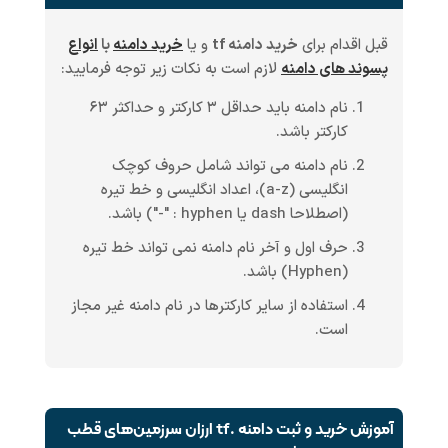
قبل اقدام برای
خرید دامنه tf
و یا
خرید دامنه
با
انواع
پسوند های دامنه
لازم است به نکات زیر توجه فرمایید:
نام دامنه باید حداقل ۳ کارکتر و حداکثر ۶۳
کارکتر باشد.
نام دامنه می تواند شامل حروف کوچک
انگلیسی (a-z)، اعداد انگلیسی و خط تیره
(اصطلاحا dash یا hyphen : "-") باشد.
حرف اول و آخر نام دامنه نمی تواند خط تیره
(Hyphen) باشد.
استفاده از سایر کارکترها در نام دامنه غیر مجاز
است.
آموزش خرید و ثبت دامنه .tf ارزان سرزمین‌های قطب