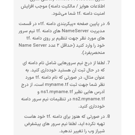
اطلاعات هوایز / مالکیت دامنه) موجب افزایش
امنیت دامنه .tf شما می‌شود.
در پایین صفحه «پیکربندی دامنه .tf» در قسمت
مدیریت NameServer های دامنه .tf نیم سرور
های مورد نظر جهت تنظیم بر روی دامنه .tf
خود را وارد کنید (حداقل ۲ عدد Name Server
منحصربفرد).
لطفا از درج نیم سرورهایی شامل نام دامنه ای
که در حال ثبت آن هستید خودداری کنید. به
عنوان مثال، در صورتی که نام دامنه .tf مورد
نظر شما جهت ثبت myname.tf است، از درج
آدرس هایی نظیر ns1.myname.tf و
ns2.myname.tf در تنظیمات نیم سرور دامنه
خودداری کنید.
در صورتی که هنوز برای دامنه .tf خود هاست
تهیه نکرده اید، لطفا نیم سرور های پیشفرض
شیراز وب را تغییر ندهید.