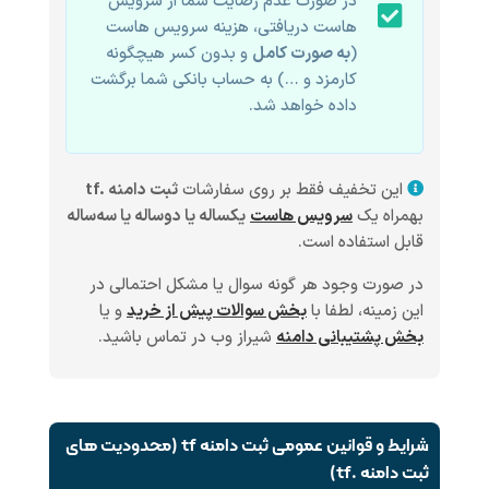
در صورت عدم رضایت شما از سرویس
هاست دریافتی، هزینه سرویس هاست
(
به صورت کامل
و بدون کسر هیچگونه
کارمزد و …) به حساب بانکی شما برگشت
داده خواهد شد.
این تخفیف فقط بر روی سفارشات
ثبت دامنه .tf
بهمراه یک
سرویس هاست
یکساله یا دوساله یا سه‌ساله
قابل استفاده است.
در صورت وجود هر گونه سوال یا مشکل احتمالی در
این زمینه، لطفا با
بخش سوالات پیش از خرید
و یا
بخش پشتیبانی دامنه
شیراز وب در تماس باشید.
شرایط و قوانین عمومی ثبت دامنه tf (محدودیت های
ثبت دامنه .tf)