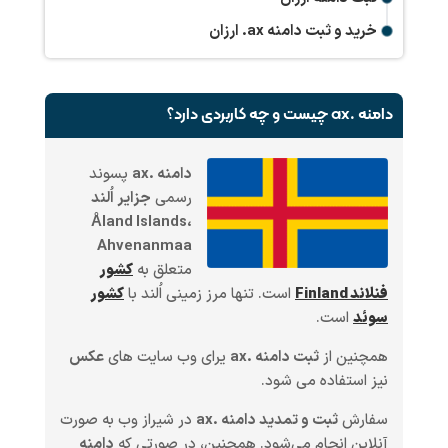
خرید و ثبت دامنه
.ax
ارزان
دامنه .ax چیست و چه کاربردی دارد؟
دامنه .ax
پسوند
رسمی
جزایر اُلند
Åland Islands،
Ahvenanmaa
متعلق به
کشور
فنلاند Finland
است. تنها مرز زمینی اُلند با
کشور
سوئد
است.
همچنین از
ثبت دامنه .ax
یرای وب سایت های
عکس
نیز استفاده می شود.
سفارش
ثبت و تمدید دامنه .ax
در شیراز وب به صورت
آنلاین انجام می‌شود. همچنین، در صورتی که
دامنه