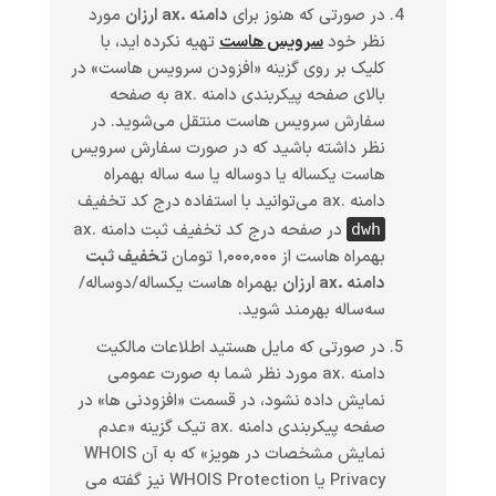
در صورتی که هنوز برای
دامنه .ax ارزان
مورد
نظر خود
سرویس هاست
تهیه نکرده اید، با
کلیک بر روی گزینه «افزودن سرویس هاست» در
بالای صفحه پیکربندی دامنه .ax به صفحه
سفارش سرویس هاست منتقل می‌شوید. در
نظر داشته باشید که در صورت سفارش سرویس
هاست یکساله یا دوساله یا سه ساله بهمراه
دامنه .ax می‌توانید با استفاده درج کد تخفیف
در صفحه درج کد تخفیف ثبت دامنه .ax
dwh
بهمراه هاست از ۱,۰۰۰,۰۰۰ تومان
تخفیف ثبت
دامنه .ax ارزان
بهمراه هاست یکساله/دوساله/
سه‌ساله بهرمند شوید.
در صورتی که مایل هستید اطلاعات مالکیت
دامنه .ax مورد نظر شما به صورت عمومی
نمایش داده نشود، در قسمت «افزودنی ها» در
صفحه پیکربندی دامنه .ax تیک گزینه «عدم
نمایش مشخصات در هویز» که به آن WHOIS
Privacy یا WHOIS Protection نیز گفته می