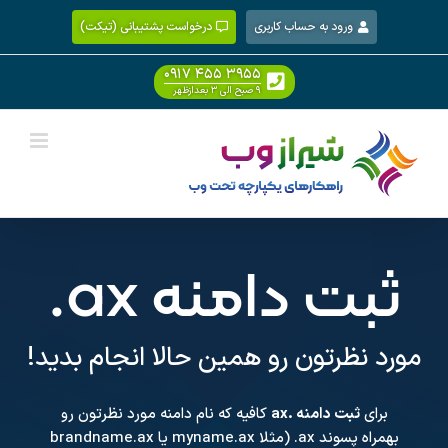
Ski
ورود به حساب کاربری
درخواست پشتیبانی (تیکت)
t
conten
۰۹۱۷ ۴۵۵ ۳۹۵۵
۹ صبح الی ۳ بعدازظهر
ثبت دامنه
.ax
مورد نظرتون رو همین حالا انجام بدید!
برای
ثبت دامنه .ax
کافیه که نام دامنه مورد نظرتون رو
بهمراه پسوند
.ax
(مثلا myname.ax یا brandname.ax