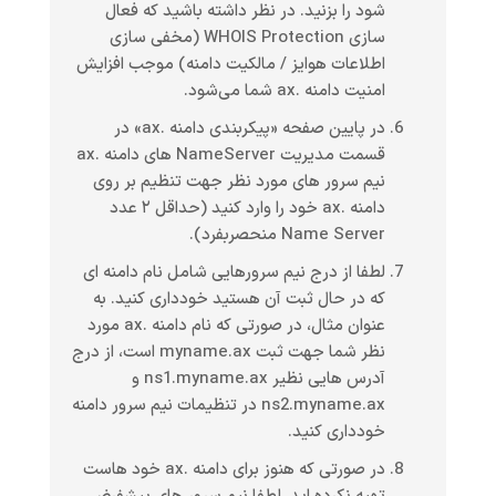
شود را بزنید. در نظر داشته باشید که فعال
سازی WHOIS Protection (مخفی سازی
اطلاعات هوایز / مالکیت دامنه) موجب افزایش
امنیت دامنه .ax شما می‌شود.
در پایین صفحه «پیکربندی دامنه .ax» در
قسمت مدیریت NameServer های دامنه .ax
نیم سرور های مورد نظر جهت تنظیم بر روی
دامنه .ax خود را وارد کنید (حداقل ۲ عدد
Name Server منحصربفرد).
لطفا از درج نیم سرورهایی شامل نام دامنه ای
که در حال ثبت آن هستید خودداری کنید. به
عنوان مثال، در صورتی که نام دامنه .ax مورد
نظر شما جهت ثبت myname.ax است، از درج
آدرس هایی نظیر ns1.myname.ax و
ns2.myname.ax در تنظیمات نیم سرور دامنه
خودداری کنید.
در صورتی که هنوز برای دامنه .ax خود هاست