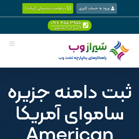
Ski
ورود به حساب کاربری
درخواست پشتیبانی (تیکت)
t
conten
۰۹۱۷ ۴۵۵ ۳۹۵۵
۹ صبح الی ۳ بعدازظهر
ثبت دامنه جزیره
ساموای آمریکا
American