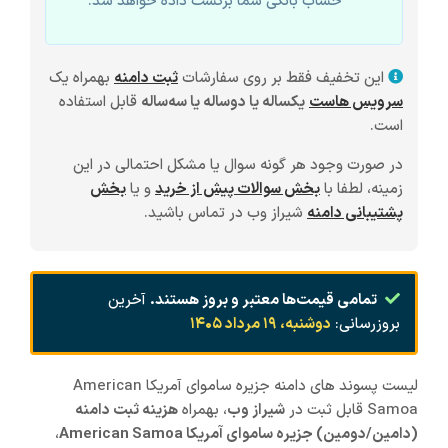
حساب بانکی شما برگشت داده خواهد شد.
این تخفیف فقط بر روی سفارشات
ثبت دامنه
بهمراه یک
سرویس هاست
یکساله یا دوساله یا سه‌ساله
قابل استفاده
است.
در صورت وجود هر گونه سوال یا مشکل احتمالی در این
زمینه، لطفا با
بخش سوالات پیش از خرید
و یا
بخش
پشتیبانی دامنه
شیراز وب در تماس باشید.
تمامی قیمت‌ها معتبر و بروز هستند.
آخرین
بروزرسانی:
دوشنبه، ۱۹ مرداد ۱۴۰۵
لیست پسوند های دامنه جزیره ساموای آمریکا American
Samoa قابل ثبت در
شیراز
وب
، بهمراه
هزینه ثبت دامنه
(دامین/دومین) جزیره ساموای آمریکا American Samoa
،