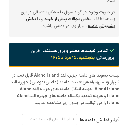
است.
در صورت وجود هر گونه سوال یا مشکل احتمالی در این
زمینه، لطفا با
بخش سوالات پیش از خرید
و یا
بخش
پشتیبانی دامنه
شیراز وب در تماس باشید.
تمامی قیمت‌ها معتبر و بروز هستند.
آخرین
بروزرسانی:
پنجشنبه، ۱۵ مرداد ۱۴۰۵
لیست پسوند های دامنه جزیره الند Aland Island قابل ثبت در
شیراز
وب
، بهمراه
هزینه ثبت دامنه (دامین/دومین) جزیره الند
Aland Island
،
هزینه انتقال دامنه های جزیره الند Aland
Island
و
هزینه تمدید یکساله دامنه های جزیره الند Aland
Island
را می توانید در جدول زیر مشاهده نمایید.
فیلتر نمایش دامنه ها: