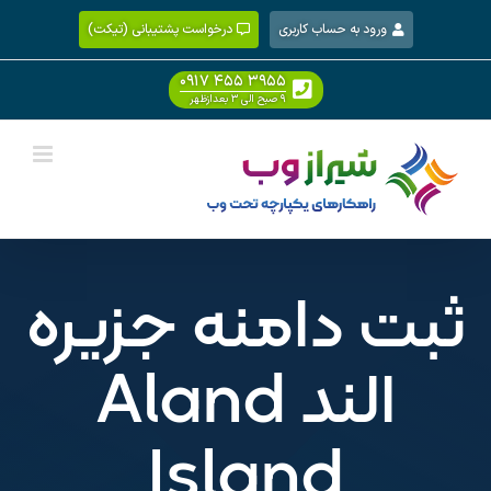
Ski
ورود به حساب کاربری
درخواست پشتیبانی (تیکت)
t
conten
۰۹۱۷ ۴۵۵ ۳۹۵۵
۹ صبح الی ۳ بعدازظهر
ثبت دامنه جزیره
الند Aland
Island