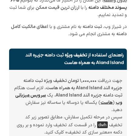
بدون واسطه
، این امکان را در اختیار ما می‌گذارد که بتوانیم
۶۴۵
پسوند مختلف دامنه
را با
ارزان ترین قیمت ممکن
برای شما ثبت
و تمدید نماییم.
در شیراز وب،
ثبت دامنه
به نام مشتری و با
اعطای مالکیت کامل
دامنه
به مشتری انجام می شود.
راهنمای استفاده از
تخفیف ویژه
ثبت دامنه جزیره الند
Aland Island به همراه هاست
جهت دریافت
۱,۰۰۰,۰۰۰ تومان تخفیف ویژه ثبت دامنه
جزیره الند Aland Island به همراه هاست
، لازم است هنگام
ثبت دامنه جزیره الند Aland Island
، یک
سرویس میزبانی
وب
(
هاست
)
یکساله یا دوساله یا سه‌ساله
نیز سفارش
دهید.
سپس در مرحله تکمیل سفارش، مطابق تصویر زیر کد
تخفیف
را در قسمت کد تخفیف وارد نموده و بر روی
dwh
دکمه «معتبر سازی کد تخفیف» کلیک کنید.