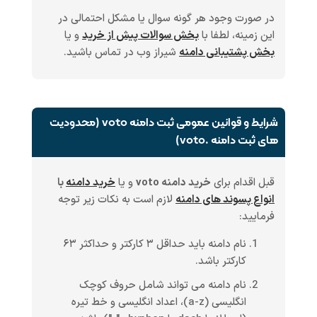
در صورت وجود هر گونه سوال یا مشکل احتمالی در
این زمینه، لطفا با
بخش سوالات پیش از خرید
و یا
بخش پشتیبانی دامنه
شیراز وب در تماس باشید.
شرایط و قوانین عمومی ثبت دامنه voto (محدودیت
های ثبت دامنه .voto)
قبل اقدام برای
خرید دامنه voto
و یا
خرید دامنه
با
انواع پسوند های دامنه
لازم است به نکات زیر توجه
فرمایید:
نام دامنه باید حداقل ۳ کارکتر و حداکثر ۶۳
کارکتر باشد.
نام دامنه می تواند شامل حروف کوچک
انگلیسی (a-z)، اعداد انگلیسی و خط تیره