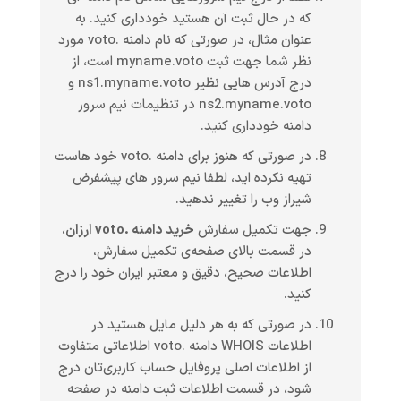
که در حال ثبت آن هستید خودداری کنید. به
عنوان مثال، در صورتی که نام دامنه .voto مورد
نظر شما جهت ثبت myname.voto است، از
درج آدرس هایی نظیر ns1.myname.voto و
ns2.myname.voto در تنظیمات نیم سرور
دامنه خودداری کنید.
در صورتی که هنوز برای دامنه .voto خود هاست
تهیه نکرده اید، لطفا نیم سرور های پیشفرض
شیراز وب را تغییر ندهید.
جهت تکمیل سفارش
خرید دامنه .voto ارزان
،
در قسمت بالای صفحه‌ی تکمیل سفارش،
اطلاعات صحیح، دقیق و معتبر ایران خود را درج
کنید.
در صورتی که به هر دلیل مایل هستید در
اطلاعات WHOIS دامنه .voto اطلاعاتی متفاوت
از اطلاعات اصلی پروفایل حساب کاربری‌تان درج
شود، در قسمت اطلاعات ثبت دامنه در صفحه