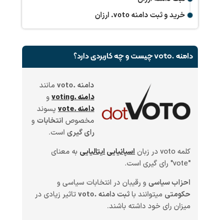
خرید و ثبت دامنه
.voto
ارزان
دامنه .voto چیست و چه کاربردی دارد؟
دامنه .voto
مانند
دامنه .voting
و
دامنه .vote
پسوند
مخصوص
انتخابات
و
رای گیری
است.
کلمه voto در زبان
اسپانیایی
ایتالیایی
به معنای
"vote" رای گیری است.
احزاب سیاسی
و رقیبان در انتخابات سیاسی و
حکومتی
میتوانند با
ثبت دامنه .voto
تاثیر زیادی در
میزان رای خود داشته باشند.