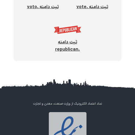
ثبت دامنه .vote
ثبت دامنه .voto
ثبت دامنه
.republican
نماد اعتماد الکترونیک از وزارت صنعت، معدن و تجارت