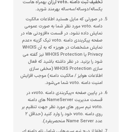
تخفیف ثبت دامنه .voto ارزان
بهمراه هاست
یکساله/دوساله/سه‌ساله بهرمند شوید.
در صورتی که مایل هستید اطلاعات مالکیت
دامنه .voto مورد نظر شما به صورت عمومی
نمایش داده نشود، در قسمت «افزودنی ها» در
صفحه پیکربندی دامنه .voto تیک گزینه «عدم
نمایش مشخصات در هویز» که به آن WHOIS
Privacy یا WHOIS Protection نیز گفته می
شود را بزنید. در نظر داشته باشید که فعال
سازی WHOIS Protection (مخفی سازی
اطلاعات هوایز / مالکیت دامنه) موجب افزایش
امنیت دامنه .voto شما می‌شود.
در پایین صفحه «پیکربندی دامنه .voto» در
قسمت مدیریت NameServer های دامنه
.voto نیم سرور های مورد نظر جهت تنظیم بر
روی دامنه .voto خود را وارد کنید (حداقل ۲
عدد Name Server منحصربفرد).
لطفا از درج نیم سرورهایی شامل نام دامنه ای