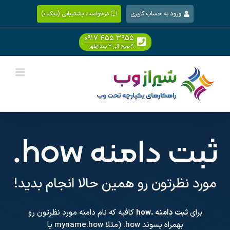
Ski
ورود به حساب کاربری
درخواست پشتیبانی (تیکت)
t
conten
۰۹۱۷ ۴۵۵ ۳۹۵۵
۹ صبح الی ۳ بعدازظهر
ثبت دامنه
.how
مورد نظرتون رو همین حالا انجام بدید!
برای
ثبت دامنه .how
کافیه که نام دامنه مورد نظرتون رو
بهمراه پسوند
.how
(مثلا myname.how یا