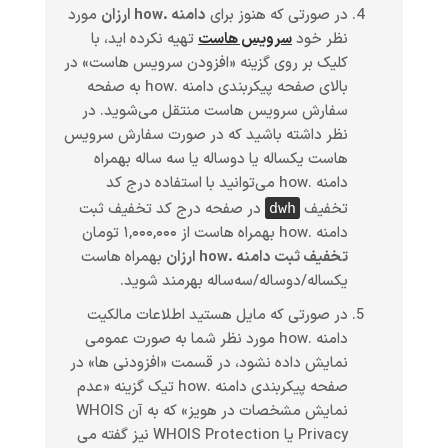
در صورتی که هنوز برای
دامنه .how ارزان
مورد
نظر خود
سرویس هاست
تهیه نکرده اید، با
کلیک بر روی گزینه «افزودن سرویس هاست» در
بالای صفحه پیکربندی دامنه .how به صفحه
سفارش سرویس هاست منتقل می‌شوید. در
نظر داشته باشید که در صورت سفارش سرویس
هاست یکساله یا دوساله یا سه ساله بهمراه
دامنه .how می‌توانید با استفاده درج کد
تخفیف
در صفحه درج کد تخفیف ثبت
dwh
دامنه .how بهمراه هاست از ۱,۰۰۰,۰۰۰ تومان
تخفیف ثبت دامنه .how ارزان
بهمراه هاست
یکساله/دوساله/سه‌ساله بهرمند شوید.
در صورتی که مایل هستید اطلاعات مالکیت
دامنه .how مورد نظر شما به صورت عمومی
نمایش داده نشود، در قسمت «افزودنی ها» در
صفحه پیکربندی دامنه .how تیک گزینه «عدم
نمایش مشخصات در هویز» که به آن WHOIS
Privacy یا WHOIS Protection نیز گفته می