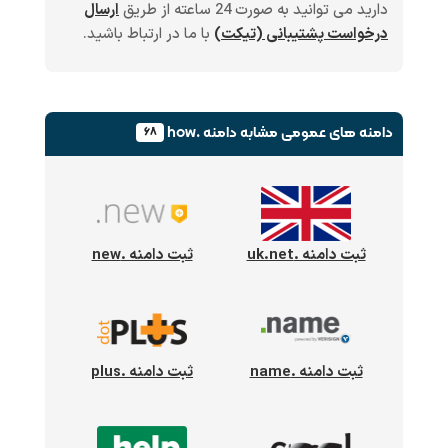
دارید می توانید به صورت 24 ساعته از طریق
ارسال
درخواست پشتیبانی (تیکت)
با ما در ارتباط باشید.
دامنه های عمومی
مشابه دامنه .how
۶۸
ثبت دامنه .uk.net
ثبت دامنه .new
ثبت دامنه .name
ثبت دامنه .plus