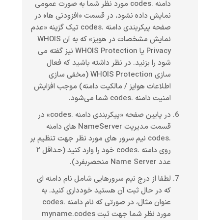
دامنه .codes مورد نظر شما به صورت عمومی
نمایش داده نشود، در قسمت «افزودنی ها» در
صفحه پیکربندی دامنه .codes تیک گزینه «عدم
نمایش مشخصات در هویز» که به آن WHOIS
Privacy یا WHOIS Protection نیز گفته می
شود را بزنید. در نظر داشته باشید که فعال
سازی WHOIS Protection (مخفی سازی
اطلاعات هوایز / مالکیت دامنه) موجب افزایش
امنیت دامنه .codes شما می‌شود.
در پایین صفحه «پیکربندی دامنه .codes» در
قسمت مدیریت NameServer های دامنه
.codes نیم سرور های مورد نظر جهت تنظیم بر
روی دامنه .codes خود را وارد کنید (حداقل ۲
عدد Name Server منحصربفرد).
لطفا از درج نیم سرورهایی شامل نام دامنه ای
که در حال ثبت آن هستید خودداری کنید. به
عنوان مثال، در صورتی که نام دامنه .codes
مورد نظر شما جهت ثبت myname.codes