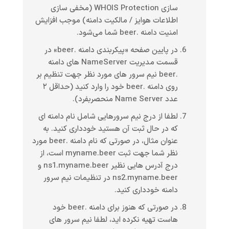
سازی WHOIS Protection (مخفی سازی
اطلاعات هوایز / مالکیت دامنه) موجب افزایش
امنیت دامنه .beer شما می‌شود.
در پایین صفحه «پیکربندی دامنه .beer» در
قسمت مدیریت NameServer های دامنه
.beer نیم سرور های مورد نظر جهت تنظیم بر
روی دامنه .beer خود را وارد کنید (حداقل ۲
عدد Name Server منحصربفرد).
لطفا از درج نیم سرورهایی شامل نام دامنه ای
که در حال ثبت آن هستید خودداری کنید. به
عنوان مثال، در صورتی که نام دامنه .beer مورد
نظر شما جهت ثبت myname.beer است، از
درج آدرس هایی نظیر ns1.myname.beer و
ns2.myname.beer در تنظیمات نیم سرور
دامنه خودداری کنید.
در صورتی که هنوز برای دامنه .beer خود
هاست تهیه نکرده اید، لطفا نیم سرور های