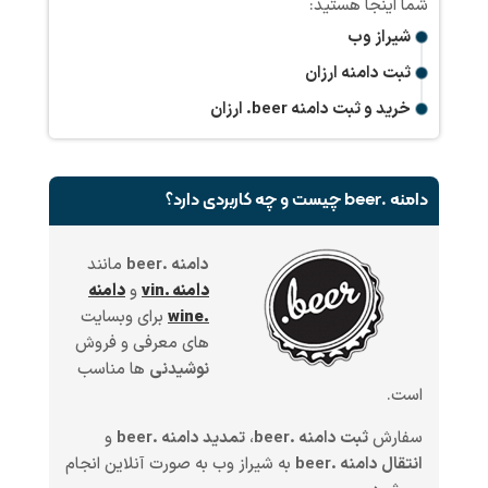
شیراز وب
ثبت دامنه ارزان
خرید و ثبت دامنه
.beer
ارزان
دامنه .beer چیست و چه کاربردی دارد؟
دامنه .beer
مانند
دامنه .vin
و
دامنه
.wine
برای وبسایت
های معرفی و فروش
نوشیدنی
ها مناسب
است.
سفارش
ثبت دامنه .beer
،
تمدید دامنه .beer
و
انتقال دامنه .beer
به شیراز وب به صورت آنلاین انجام