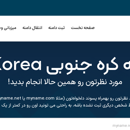
صفحه نخست
ثبت دامنه
انتقال دامنه
میزبانی و
جنوبی South Korea
مورد نظرتون رو همین حالا انجام بدید!
لخواه‌تون (مثلا myname.com یا myname.net یا ...) در کادر زیر جستجو کنید.
ط شخص دیگری ثبت نشده باشه، به راحتی می تونید اون رو در کمتر از یک دق