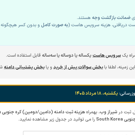
ی
ضمانت بازگشت وجه
هستند.
ت دریافتی، هزینه سرویس هاست (
به صورت کامل
و بدون کسر هیچگونه ک
راه یک
سرویس هاست
یکساله یا دوساله یا سه‌ساله
قابل استفاده است.
ن زمینه، لطفا با
بخش سوالات پیش از خرید
و یا
بخش پشتیبانی دامنه
شی
زرسانی:
یکشنبه، ۱۸ مرداد ۱۴۰۵
شیراز
وب
، بهمراه
هزینه ثبت دامنه (دامین/دومین) کره جنوبی South Korea
South K
را می توانید در جدول زیر مشاهده نمایید.