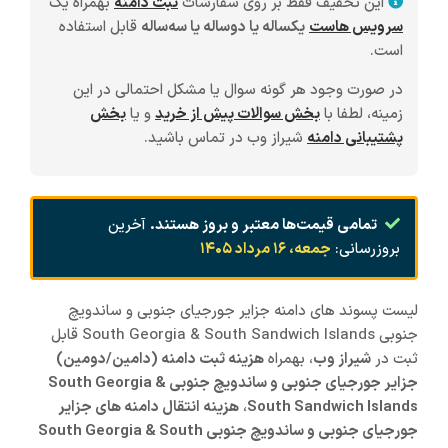
این تخفیف فقط بر روی سفارشات
ثبت دامنه
بهمراه یک
سرویس هاست
یکساله یا دوساله یا سه‌ساله
قابل استفاده
است.
در صورت وجود هر گونه سوال یا مشکل احتمالی در این
زمینه، لطفا با
بخش سوالات پیش از خرید
و یا
بخش
پشتیبانی دامنه
شیراز وب در تماس باشید.
تمامی قیمت‌ها معتبر و بروز هستند.
آخرین
بروزرسانی:
جمعه، ۱۶ مرداد ۱۴۰۵
لیست پسوند های دامنه جزایر جورجیای جنوبی و ساندویچ
جنوبی South Georgia & South Sandwich Islands قابل
ثبت در
شیراز
وب
، بهمراه
هزینه ثبت دامنه (دامین/دومین)
جزایر جورجیای جنوبی و ساندویچ جنوبی South Georgia &
South Sandwich Islands
،
هزینه انتقال دامنه های جزایر
جورجیای جنوبی و ساندویچ جنوبی South Georgia & South