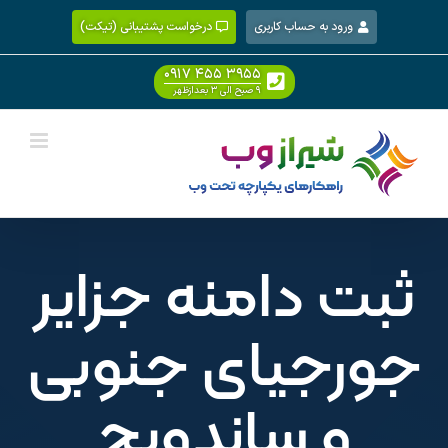
Ski
ورود به حساب کاربری
درخواست پشتیبانی (تیکت)
t
conten
۰۹۱۷ ۴۵۵ ۳۹۵۵
۹ صبح الی ۳ بعدازظهر
ثبت دامنه جزایر
جورجیای جنوبی
و ساندویچ