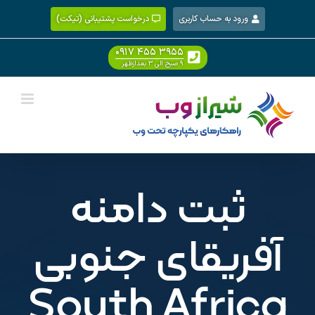
Ski
ورود به حساب کاربری
درخواست پشتیبانی (تیکت)
t
conten
۰۹۱۷ ۴۵۵ ۳۹۵۵
۹ صبح الی ۳ بعدازظهر
ثبت دامنه
آفریقای جنوبی
South Africa