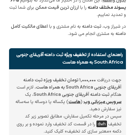
بدون واسطه
، این امکان را در اختیار ما می‌گذارد که بتوانیم
۶۴۵
پسوند مختلف دامنه
را با
ارزان ترین قیمت ممکن
برای شما ثبت
و تمدید نماییم.
در شیراز وب،
ثبت دامنه
به نام مشتری و با
اعطای مالکیت کامل
دامنه
به مشتری انجام می شود.
راهنمای استفاده از
تخفیف ویژه
ثبت دامنه آفریقای جنوبی
South Africa به همراه هاست
جهت دریافت
۱,۰۰۰,۰۰۰ تومان تخفیف ویژه ثبت دامنه
آفریقای جنوبی South Africa به همراه هاست
، لازم است
هنگام
ثبت دامنه آفریقای جنوبی South Africa
، یک
سرویس میزبانی وب
(
هاست
)
یکساله یا دوساله یا سه‌ساله
نیز سفارش دهید.
سپس در مرحله تکمیل سفارش، مطابق تصویر زیر کد
تخفیف
را در قسمت کد تخفیف وارد نموده و بر روی
dwh
دکمه «معتبر سازی کد تخفیف» کلیک کنید.