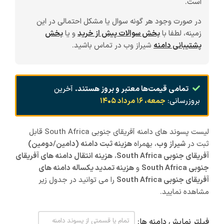
است.
در صورت وجود هر گونه سوال یا مشکل احتمالی در این
زمینه، لطفا با
بخش سوالات پیش از خرید
و یا
بخش
پشتیبانی دامنه
شیراز وب در تماس باشید.
تمامی قیمت‌ها معتبر و بروز هستند.
آخرین
بروزرسانی:
جمعه، ۱۶ مرداد ۱۴۰۵
لیست پسوند های دامنه آفریقای جنوبی South Africa قابل
ثبت در
شیراز
وب
، بهمراه
هزینه ثبت دامنه (دامین/دومین)
آفریقای جنوبی South Africa
،
هزینه انتقال دامنه های آفریقای
جنوبی South Africa
و
هزینه تمدید یکساله دامنه های
آفریقای جنوبی South Africa
را می توانید در جدول زیر
مشاهده نمایید.
فیلتر نمایش دامنه ها: